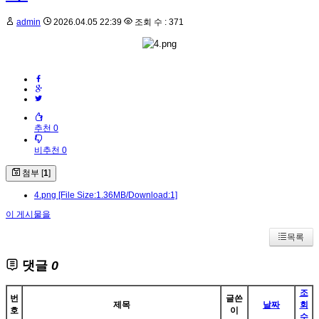
admin
2026.04.05 22:39
조회 수 : 371
추천 0
비추천 0
첨부 [
1
]
4.png
[File Size:1.36MB/Download:1]
이 게시물을
목록
댓글
0
조
번
글쓴
제목
날짜
회
호
이
수