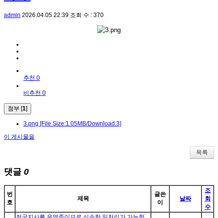
admin
2026.04.05 22:39
조회 수 : 370
추천 0
비추천 0
첨부 [
1
]
3.png
[File Size:1.05MB/Download:3]
이 게시물을
목록
댓글
0
조
번
글쓴
제목
날짜
회
호
이
수
전국지사를 운영중이므로 신속한 일처리가 가능합