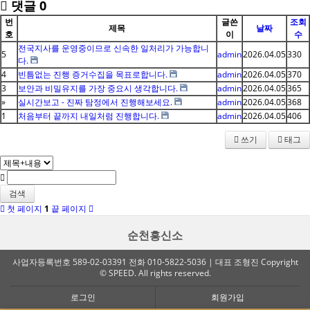
댓글
0
번
글쓴
조회
제목
날짜
호
이
수
전국지사를 운영중이므로 신속한 일처리가 가능합니
5
admin
2026.04.05
330
다.
4
빈틈없는 진행 증거수집을 목표로합니다.
admin
2026.04.05
370
3
보안과 비밀유지를 가장 중요시 생각합니다.
admin
2026.04.05
365
»
실시간보고 - 진짜 탐정에서 진행해보세요.
admin
2026.04.05
368
1
처음부터 끝까지 내일처럼 진행합니다.
admin
2026.04.05
406
쓰기
태그
검색
첫 페이지
1
끝 페이지
순천흥신소
사업자등록번호 589-02-03391 전화 010-5822-5036 | 대표 조형진 Copyright
© SPEED. All rights reserved.
로그인
회원가입