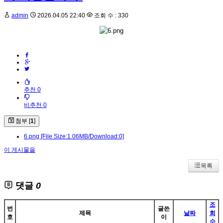
admin
2026.04.05 22:40
조회 수 : 330
추천 0
비추천 0
첨부 [
1
]
6.png
[File Size:1.06MB/Download:0]
이 게시물을
목록
댓글
0
조
번
글쓴
제목
날짜
회
호
이
수